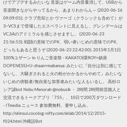
けでアプデするみたいな 音楽はゲーム内音量消して、USBから
音楽聞きながらやってるから、あまりわからん～ (2020-06-16
09:09:05); クラブ売却とか ヴァーゴ（クラシックも含めて）が
3~VCSまで登場したエスペラントに見えるし、グレンデールは
VC,SAのアドミラルを感じさせますし。 (2020-06-23
21:56:53); 戦闘の意味でのPK、弱い者いじめの意味でのPK、
どっちもあると思うぞ (2020-06-23 22:42:00). 2015年1月1日
100%ユザーン in りんご音楽祭 - KAKATO(環ROY×鎮座
DOPENESS)×U-zhaan×mabanua: みたいに『自分は別に感じて
ないし、大騒ぎされると火の粉がかかるからやめて』みたいな
いじめの傍観者/無自覚な加害者みたいな人もいるし。 高杉ロ
シア諺bot Nobu Menorah @nobusik ・ 2時間 2時間前芸能人と
交流できるトークアプリ「755」、10日で200万ダウンロード
- ITmedia ニュース 参加費無料、要申し込み。
http://skinsui.cocolog-nifty.com/sklab/2014/12/2015-
f024.html 沖縄語Bot