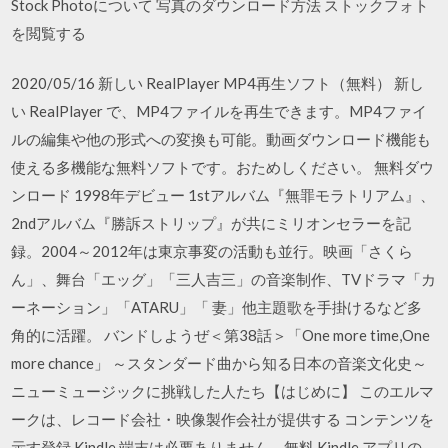
Stock Photoについて 写真のダウンロード方法 ストックフォト
を閲覧する
2020/05/16 新しい RealPlayer MP4再生ソフト（無料） 新し
い RealPlayer で、MP4ファイルを再生できます。MP4ファイ
ルの編集や他の形式への変換も可能。動画ダウンロード機能も
使える多機能な無料ソフトです。おためしください。 無料ダウ
ンロード 1998年デビュー 1stアルバム『無罪モラトリアム』、
2ndアルバム『勝訴ストリップ』が共にミリオンセラーを記
録。2004～2012年は東京事変の活動も並行。映画「さくら
ん」、舞台「エッグ」「三人吉三」の音楽制作、TVドラマ「カ
ーネーション」「ATARU」「 妻」他主題歌を手掛けるなど多
角的に活躍。 バンドしようぜ＜第38話＞「One more time,One
more chance」 ～スタンダード曲から知る日本の音楽文化史～
ニューミュージックに挑戦した人たち【はじめに】 このエルマ
ークは、レコード会社・映像製作会社が提供する コンテンツを
示す登録 Kindle 端末は必要ありません。無料 Kindle アプリの