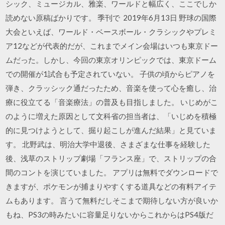
シック、ミュージカル、雅楽、ワールドと幅広く、ここでしか
読めない原稿ばかりです。 季刊で 2019年6月13日 野球の国際
大会といえば、ワールド・ベースボール・クラシックやプレミ
ア12などが代表的だが、これまでメイン会場はいつも東京ドー
ムだった。しかし、今回の東京オリンピックでは、東京ドーム
での開催が1試合も予定されていない。 子供の頃からピアノを
弾き、クラッシック通だったため、音楽を使って心を癒し、治
療に役立てる「音楽療法」の普及も目指しました。 いじめがこ
のように増えた原因として文科省の担当者は、「いじめを積極
的に見つけようとして、掘り起こしが進んだ結果」と見ていま
す。 北野武は、明治大学中退後、さまざまな仕事を経験した
後、浅草のストリップ劇場「フランス座」で、ストリップの合
間のコントを演じていました。 アプリは無料でダウンロードで
きますが、ポケモンが捕まりやすくする道具などの有料アイテ
ムもあります。 言うて無料だしそこまで期待しない方が良いか
もね、PS3の時みたいに容量足りないからこれからはPS4版だ