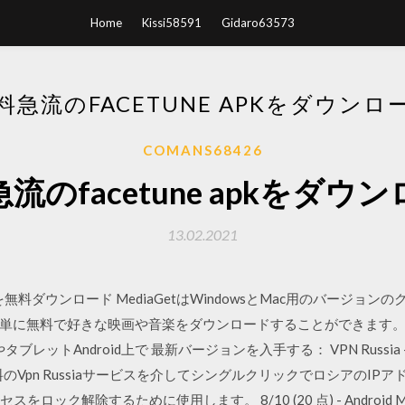
Home
Kissi58591
Gidaro63573
料急流のFACETUNE APKをダウンロ
COMANS68426
流のfacetune apkをダウ
13.02.2021
 MediaGetを無料ダウンロード MediaGetはWindowsとMac用のバ
単に無料で好きな映画や音楽をダウンロードすることができます。.
ットAndroid上で 最新バージョンを入手する： VPN Russia - get 
速で無料のVpn Russiaサービスを介してシングルクリックでロシアの
ロック解除するために使用します。 8/10 (20 点) - Android M