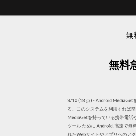
無
無料急
8/10 (18 点) - Android
る、このシステムを利用すれば簡
MediaGetを持っている携帯電話やタブレ
ツール ために Android. 高
れたWebサイトやアプリへのアクセスを