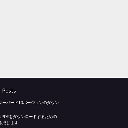
r Posts
ダーバード10バージョンのダウン
oreはPDFをダウンロードするための
作成します