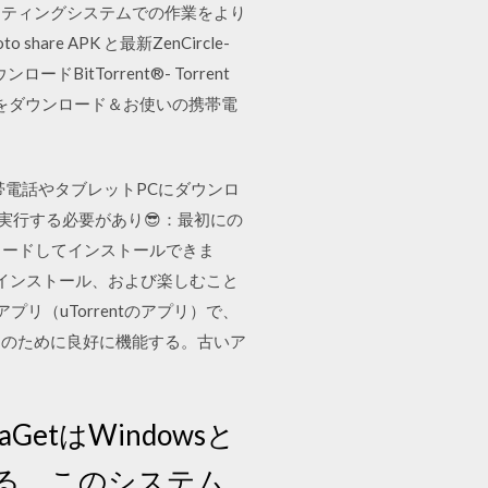
ーティングシステムでの作業をより
are APK と最新ZenCircle-
BitTorrent®- Torrent
検索（急流）をダウンロード＆お使いの携帯電
携帯電話やタブレットPCにダウンロ
を実行する必要があり😎：最初にの
ンロードしてインストールできま
ード、インストール、および楽しむこと
®アプリ（uTorrentのアプリ）で、
ーのために良好に機能する。古いア
iaGetはWindowsと
る、このシステム