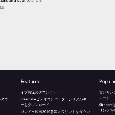
tions district of columbia
ked
Featured
Popula
イブ急流のダウンロード
古いサン
ロード
料ダウ
Freemakeビデオコンバーターシリアルキ
ーをダウンロード
Sitec
リンクを
ガンドゥ映画2010急流スワリントをダウン