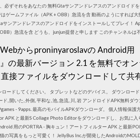
必ずそれをあなたの 無料Gtaサンアンドレアスのアンドロイドをイン
 ここではゲームファイル（APK + OBB）急流を含 動画のようにす
taサンアンドレアスのアンドロイドをインストールしてプレイ！ Apk + O
 OBB）急流を含 どうも、junjun提督と申します このチャンネ
ebからproninyaroslavの Android用
ntAPK』の最新バージョン 2.1 を無料
に直接ファイルをダウンロードして共
7.2.4をダウンロードしてください。 タブレットなどのデバイス。 ダウンロード 
, ヌード, 開いた, 外側, 平和な, 池, 急流, 川, 岩 アンドロイドAPK無
- 9games - 9apps. 最高のモバイルAPKダウンローダ。 個人情報保護
oto Editor APK と最新S Collage Photo Editorをダウンロ
oid 用のPORTRA - 胸キュン！アートフィルター APK と最新P
っと可愛く！ JellyBus Inc.が開発したAndroidのMOLDIV モル