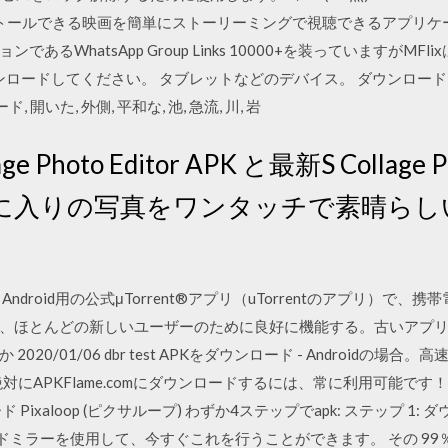
ストールできる映画を簡単にストーリーミングで視聴できるアプリケーショ
るWhatsApp Group Links 10000+を装っていますがM
7.2.4をダウンロードしてください。 タブレットなどのデバイス。 ダウンロード 
ード, 開いた, 外側, 平和な, 池, 急流, 川, 岩
age Photo Editor APK と最新S Collage
に入りの写真をワンタッチで素晴らし
droid用の公式μTorrent®アプリ（uTorrentのアプリ）で
、ほとんどの新しいユーザーのために良好に機能する。古いアプ
0/01/06 dbr test APKをダウンロード - Androidの場合。
めに絶対にAPKFlame.comにダウンロードするには、常に利用可能です！
xaloop (ピクサループ) わずか4ステップでapk: ステップ 1: ダウ
ードミラーを使用して、今すぐこれを行うことができます。 その 99