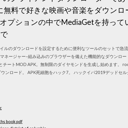
に無料で好きな映画や音楽をダウンロ
のオプションの中でMediaGetを持っ
上で
イルのダウンロードを設定するために便利なツールのセットで急
ンロードマネージャー–組み込みのブラウザーを備えた機能的なダウンロードマネ
クとチートMOD APK。無制限のダイヤモンドを生成し始めます。 roo
oid - APKダウンロード。 APK死細胞をハック7。 ハックイパ2019デッ
c
ths book pdf