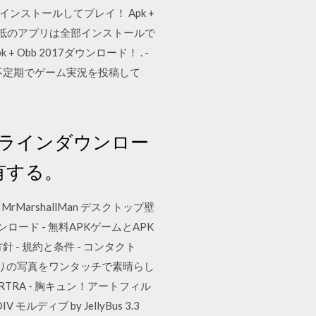
ストールしてプレイ！ Apk +
れば大抵のアプリは全部インストールで
bb 2017ダウンロード！ . -
ルは不定期でゲーム実況を投稿して
でオンラインダウンロー
有する。
MrMarshallMan デスクトップ壁
料ダウンロード - 無料APKゲームとAPK
方針 - 規約と条件 - コンタクト
ードし、お気に入りの写真をワンタッチで素晴らし
ORTRA - 胸キュン！アートフィル
ディブ by JellyBus 3.3